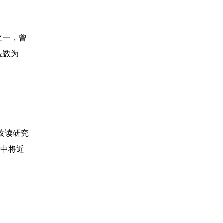
之一，曾
位数为
攻读研究
其中将近