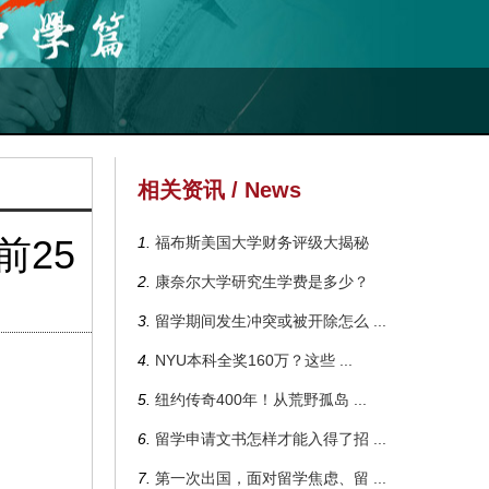
相关资讯 / News
25
1.
福布斯美国大学财务评级大揭秘
2.
康奈尔大学研究生学费是多少？
3.
留学期间发生冲突或被开除怎么
...
4.
NYU本科全奖160万？这些
...
5.
纽约传奇400年！从荒野孤岛
...
6.
留学申请文书怎样才能入得了招
...
7.
第一次出国，面对留学焦虑、留
...