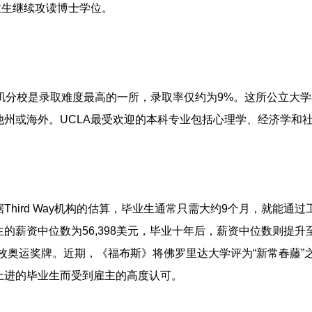
毕业生继续攻读博士学位。
矶分校是录取难度最高的一所，录取率仅约为9%。这所公立大
他州或海外。UCLA最受欢迎的本科专业包括心理学、经济学和
hird Way机构的估算，毕业生通常只需大约9个月，就能通过
的薪资中位数为56,398美元，毕业十年后，薪资中位数则提升
43枚奥运奖牌。近期，《福布斯》将佛罗里达大学评为“新常春藤”
上进的毕业生而受到雇主的高度认可。