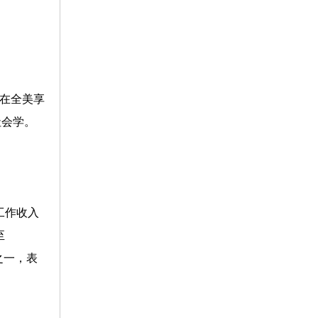
学在全美享
社会学。
工作收入
至
之一，表