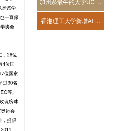
加州系最牛的大学UC
...
也是该学
程也一直保
香港理工大学新增AI
...
大学协会
，26位
有4位国
17位国家
过30名
EO等。
在玫瑰碗球
京奥运会
神，提倡
011