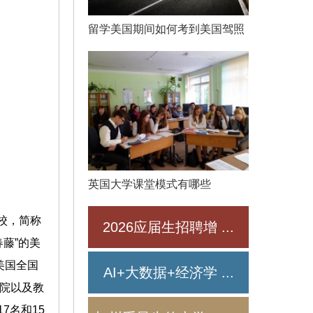
留学美国期间如何考到美国驾照
英国大学课堂模式有哪些
汀分校，简称
2026应届生招聘增
...
春藤”的美
在美国全国
AI+大数据+经济学
...
院以及教
7名和15