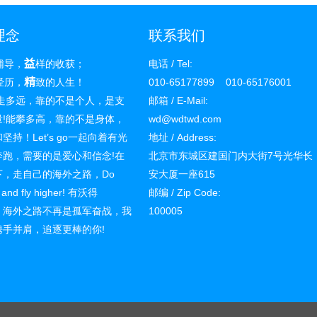
理念
联系我们
益
辅导，
样的收获；
电话 / Tel:
精
经历，
致的人生！
010-65177899 010-65176001
远，靠的不是个人，是支
邮箱 / E-Mail:
量!能攀多高，靠的不是身体，
wd@wdtwd.com
坚持！Let’s go一起向着有光
地址 / Address:
奔跑，需要的是爱心和信念!在
北京市东城区建国门内大街7号光华长
下，走自己的海外之路，Do
安大厦一座615
f and fly higher! 有沃得
邮编 / Zip Code:
ly，海外之路不再是孤军奋战，我
100005
携手并肩，追逐更棒的你!