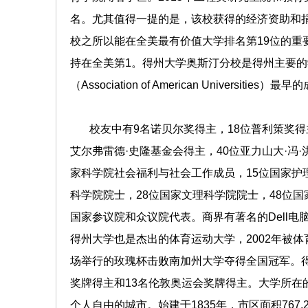
名。尤其值得一提的是，该校获得的经济资助和
校之所以能在全美最有价值大学排名第19位的重要
持在全美第1。得州大学奥斯汀分校是得州主要的
（Association of American Universities
校友中有9名诺贝尔奖得主，18位普利策奖得主
艾尔弗雷德·史隆基金会得主，40位亚力山大·冯
家科学院社会福利与社会工作成员，15位国家护理
科学院院士，28位国家文理科学院院士，48位
国家参议院和众议院代表。商界有著名的Dell电
得州大学也是杰出的体育运动大学，2002年被体
场举行的玫瑰杯击败南加州大学夺得全国冠军。得
奖牌得主和13名伦敦奥运会奖牌得主。大学所
个人自由的城市。始建于1835年，市区面积767.