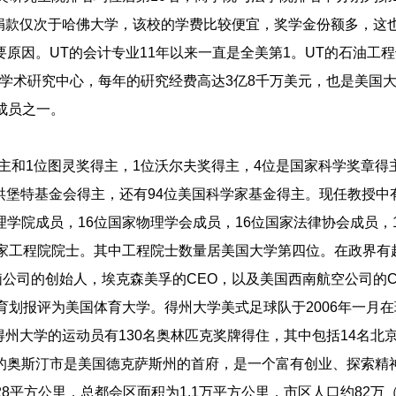
捐款仅次于哈佛大学，该校的学费比较便宜，奖学金份额多，这
原因。UT的会计专业11年以来一直是全美第1。UT的石油工
学术硏究中心，每年的硏究经费高达3亿8千万美元，也是美国
）最早的成员之一。
和1位图灵奖得主，1位沃尔夫奖得主，4位是国家科学奖章得主
·洪堡特基金会得主，还有94位美国科学家基金得主。现任教授中
学院成员，16位国家物理学会成员，16位国家法律协会成员，
国家工程院院士。其中工程院士数量居美国大学第四位。在政界有超
脑公司的创始人，埃克森美孚的CEO，以及美国西南航空公司的C
育划报评为美国体育大学。得州大学美式足球队于2006年一月
州大学的运动员有130名奥林匹克奖牌得住，其中包括14名北
在的奥斯汀市是美国德克萨斯州的首府，是一个富有创业、探索精
28平方公里，总都会区面积为1.1万平方公里，市区人口约82万（2