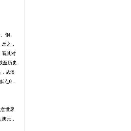
金、铜、
；反之，
，看其对
跌至历史
跌，从澳
低点0．
注意世界
入澳元，