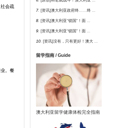
6.
[原创]和老鼠战斗！澳大利亚
...
取社会疏
7.
[资讯]澳大利亚政府终……终
...
8.
[资讯]澳大利亚“锁国”！面
...
9.
[资讯]澳大利亚“锁国”！面
...
10.
[资讯]没有，只有更好！澳大
...
留学指南 / Guide
停业。餐
澳大利亚留学健康体检完全指南