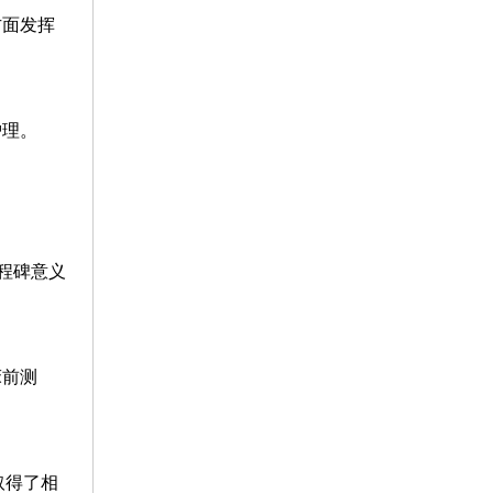
方面发挥
护理。
程碑意义
床前测
取得了相