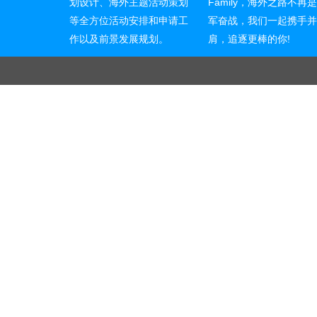
划设计、海外主题活动策划
Family，海外之路不再
等全方位活动安排和申请工
军奋战，我们一起携手
作以及前景发展规划。
肩，追逐更棒的你!