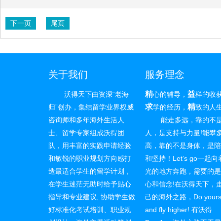
下一页
尾页
关于我们
服务理念
精
益
沃得天下由资深“老海
心的辅导，
样的收
求
精
归”创办，集结留学业界权威
学的经历，
致的人
咨询师和多年海外生活人
能走多远，靠的不
士、留学专家组成沃得团
人，是支持与力量!能攀
队，用丰富的实践申请经验
高，靠的不是身体，是
和敏锐的职业规划方向感打
和坚持！Let’s go一起
造最适合学生的留学计划，
光的地方奔跑，需要的
在学生迷茫无助时给予贴心
心和信念!在沃得天下，
指导和专业建议, 协助学生做
己的海外之路，Do yourse
好标准化考试培训、职业规
and fly higher! 有沃得