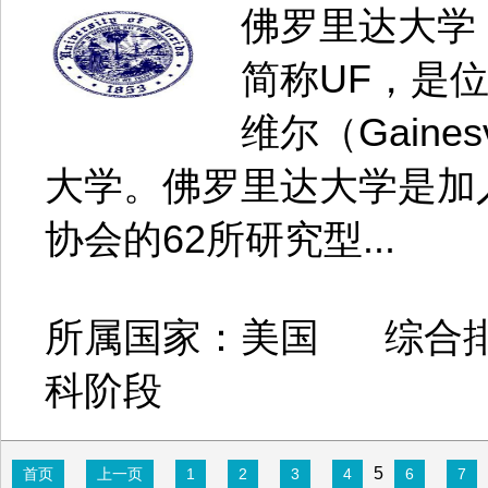
佛罗里达大学（Uni
简称UF，是
维尔（Gaine
大学。佛罗里达大学是加
协会的62所研究型...
所属国家：美国 综合排
科阶段
5
首页
上一页
1
2
3
4
6
7