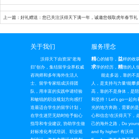
上一篇：好礼赠送：您已关注沃得天下满一年，诚邀您领取虎年春节礼
包（包邮）
关于我们
服务理念
精
益
沃得天下由资深“老海
心的辅导，
样的收
求
精
归”创办，集结留学业界权威
学的经历，
致的人
咨询师和多年海外生活人
能走多远，靠的不
士、留学专家组成沃得团
人，是支持与力量!能攀
队，用丰富的实践申请经验
高，靠的不是身体，是
和敏锐的职业规划方向感打
和坚持！Let’s go一起
造最适合学生的留学计划，
光的地方奔跑，需要的
在学生迷茫无助时给予贴心
心和信念!在沃得天下，
指导和专业建议, 协助学生做
己的海外之路，Do yourse
好标准化考试培训、职业规
and fly higher! 有沃得