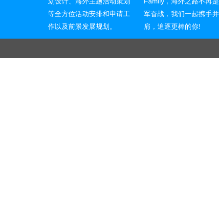
划设计、海外主题活动策划
Family，海外之路不再
等全方位活动安排和申请工
军奋战，我们一起携手
作以及前景发展规划。
肩，追逐更棒的你!