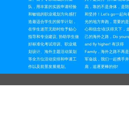
队，用丰富的实践申请经验
高，靠的不是身体，是
和敏锐的职业规划方向感打
和坚持！Let’s go一起
造最适合学生的留学计划，
光的地方奔跑，需要的
在学生迷茫无助时给予贴心
心和信念!在沃得天下，
指导和专业建议, 协助学生做
己的海外之路，Do yourse
好标准化考试培训、职业规
and fly higher! 有沃得
划设计、海外主题活动策划
Family，海外之路不再
等全方位活动安排和申请工
军奋战，我们一起携手
作以及前景发展规划。
肩，追逐更棒的你!