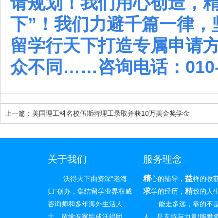
请规划！我们用心创造，精
下”！我们力避千篇一律，
留学行天下打造专属申请
众不同……咨询电话：010-6
上一篇：美国理工科名校伍斯特理工录取并获10万美金奖学金
关于我们
服务理念
精
益
沃得天下由资深“老海
心的辅导，
样的收
求
精
归”创办，集结留学业界权威
学的经历，
致的人
咨询师和多年海外生活人
能走多远，靠的不
士、留学专家组成沃得团
人，是支持与力量!能攀